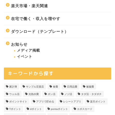
楽天市場・楽天関連
在宅で働く・収入を増やす
ダウンロード（テンプレート）
お知らせ
メディア掲載
イベント
キーワードから探す
家計簿
サンプル百貨店
食費
日用品費
被服費
ウェル活
光熱水費
ポン活
ノジ活
タダ活・タダポチ
ポイントサイト
アプリで貯める
レシートアプリ
楽天ポイント
Tポイント
dポイント
pontaポイント
エポスカード