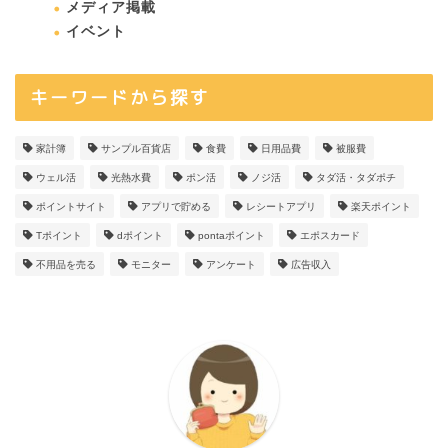
メディア掲載
イベント
キーワードから探す
家計簿
サンプル百貨店
食費
日用品費
被服費
ウェル活
光熱水費
ポン活
ノジ活
タダ活・タダポチ
ポイントサイト
アプリで貯める
レシートアプリ
楽天ポイント
Tポイント
dポイント
pontaポイント
エポスカード
不用品を売る
モニター
アンケート
広告収入