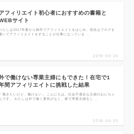
アフィリエイト初心者におすすめの書籍と
WEBサイト
わたしは2017年夏から独学でアフィリエイトをはじめ、現在はブログを
書いてアフィリエイトをすることが仕事になっていま …
2018-06-26
外で働けない専業主婦にもできた！在宅で1
年間アフィリエイトに挑戦した結果
「働きたいけど、働けない」 こんにちは。社会不適合な主婦のおにちゃ
んです。 わたしは外で働く勇気がなく、家で専業主婦をし …
2018-06-25