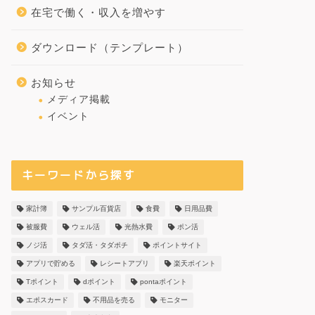
在宅で働く・収入を増やす
ダウンロード（テンプレート）
お知らせ
メディア掲載
イベント
キーワードから探す
家計簿
サンプル百貨店
食費
日用品費
被服費
ウェル活
光熱水費
ポン活
ノジ活
タダ活・タダポチ
ポイントサイト
アプリで貯める
レシートアプリ
楽天ポイント
Tポイント
dポイント
pontaポイント
エポスカード
不用品を売る
モニター