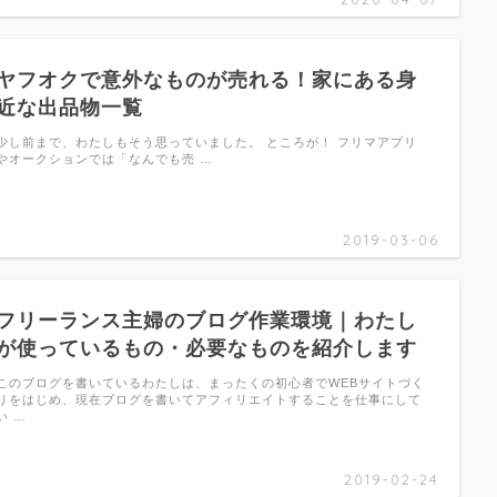
ヤフオクで意外なものが売れる！家にある身
近な出品物一覧
少し前まで、わたしもそう思っていました。 ところが！ フリマアプリ
やオークションでは「なんでも売 …
2019-03-06
フリーランス主婦のブログ作業環境｜わたし
が使っているもの・必要なものを紹介します
このブログを書いているわたしは、まったくの初心者でWEBサイトづく
りをはじめ、現在ブログを書いてアフィリエイトすることを仕事にして
い …
2019-02-24