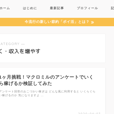
ホーム
はじめに
最新記事
プロフィール
今流行の新しい節約「ポイ活」とは？
CATEGORY ―
く・収入を増やす
1ヶ月挑戦！マクロミルのアンケートでいく
ら稼げるか検証してみた
アンケート回答のおこづかい稼ぎは どんな風に利用すると いくらぐら
い稼げるのか 気になりますよ …
2020-04-07