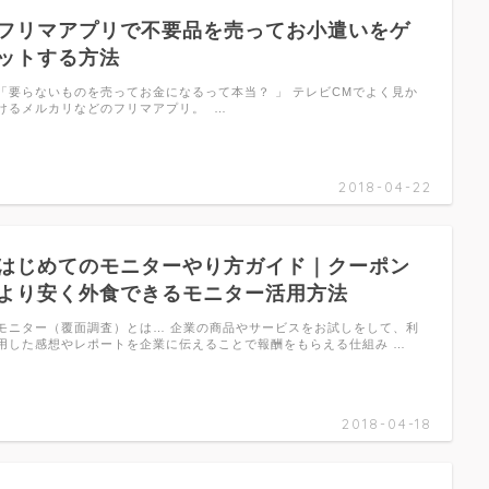
フリマアプリで不要品を売ってお小遣いをゲ
ットする方法
「要らないものを売ってお金になるって本当？ 」 テレビCMでよく見か
けるメルカリなどのフリマアプリ。 …
2018-04-22
はじめてのモニターやり方ガイド｜クーポン
より安く外食できるモニター活用方法
モニター（覆面調査）とは… 企業の商品やサービスをお試しをして、利
用した感想やレポートを企業に伝えることで報酬をもらえる仕組み …
2018-04-18