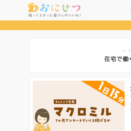
― 
在宅で働