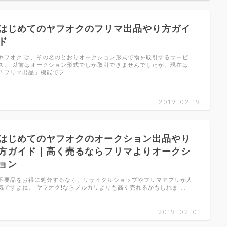
はじめてのヤフオクのフリマ出品やり方ガイ
ド
ヤフオク!は、その名のとおりオークション形式で物を取引するサービ
ス。 以前はオークション形式でしか取引できませんでしたが、現在は
「フリマ出品」機能でフ …
2019-02-19
はじめてのヤフオクのオークション出品やり
方ガイド｜高く売るならフリマよりオークシ
ョン
不要品をお得に処分するなら、リサイクルショップやフリマアプリが人
気ですよね。 ヤフオク!ならメルカリよりも高く売れるかもしれま …
2019-02-01