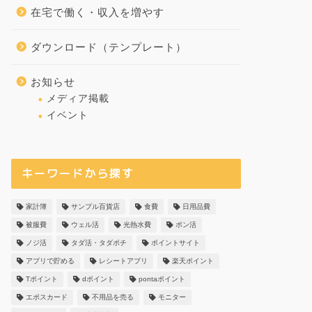
在宅で働く・収入を増やす
ダウンロード（テンプレート）
お知らせ
メディア掲載
イベント
キーワードから探す
家計簿
サンプル百貨店
食費
日用品費
被服費
ウェル活
光熱水費
ポン活
ノジ活
タダ活・タダポチ
ポイントサイト
アプリで貯める
レシートアプリ
楽天ポイント
Tポイント
dポイント
pontaポイント
エポスカード
不用品を売る
モニター