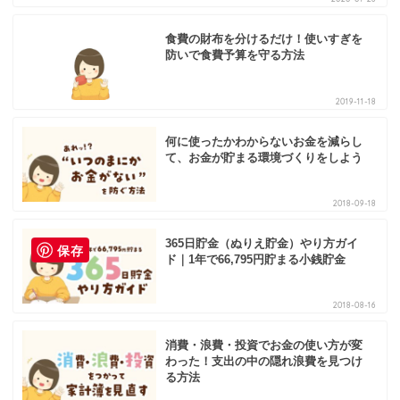
食費の財布を分けるだけ！使いすぎを
防いで食費予算を守る方法
2019-11-18
何に使ったかわからないお金を減らし
て、お金が貯まる環境づくりをしよう
2018-09-18
365日貯金（ぬりえ貯金）やり方ガイ
保存
ド｜1年で66,795円貯まる小銭貯金
2018-08-16
消費・浪費・投資でお金の使い方が変
わった！支出の中の隠れ浪費を見つけ
る方法