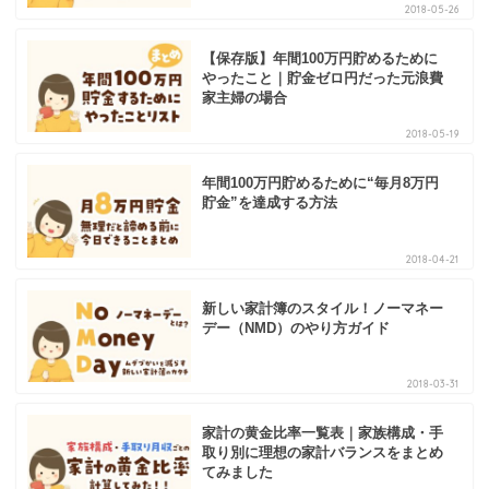
2018-05-26
【保存版】年間100万円貯めるために
やったこと｜貯金ゼロ円だった元浪費
家主婦の場合
2018-05-19
年間100万円貯めるために“毎月8万円
貯金”を達成する方法
2018-04-21
新しい家計簿のスタイル！ノーマネー
デー（NMD）のやり方ガイド
2018-03-31
家計の黄金比率一覧表｜家族構成・手
取り別に理想の家計バランスをまとめ
てみました