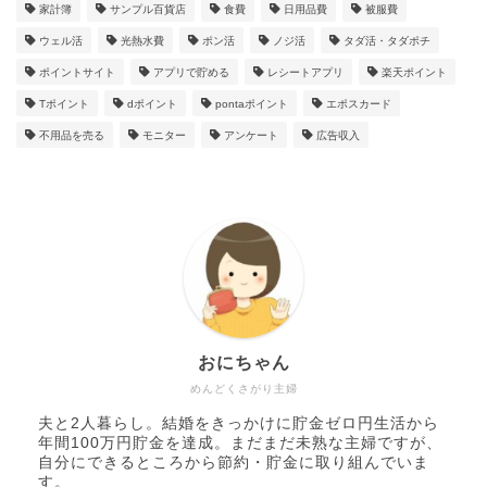
家計簿
サンプル百貨店
食費
日用品費
被服費
ウェル活
光熱水費
ポン活
ノジ活
タダ活・タダポチ
ポイントサイト
アプリで貯める
レシートアプリ
楽天ポイント
Tポイント
dポイント
pontaポイント
エポスカード
不用品を売る
モニター
アンケート
広告収入
おにちゃん
めんどくさがり主婦
夫と2人暮らし。結婚をきっかけに貯金ゼロ円生活から
年間100万円貯金を達成。まだまだ未熟な主婦ですが、
自分にできるところから節約・貯金に取り組んでいま
す。