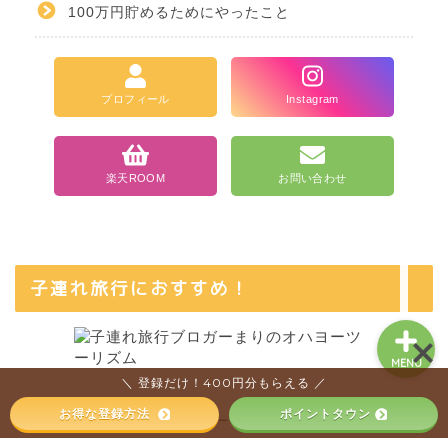
100万円貯めるためにやったこと
ホーム
プロフィール
Instagram
カテゴリ一覧
当ブログについて
楽天ROOM
お問い合わせ
お問い合わせ
子連れ旅行におすすめ！
MENU
＼ 登録だけ！400円分もらえる ／
お得な登録方法
ポイントタウン
プライバシーポリシー
お問い合わせ
2017–2026 節約と貯金を叶えるブログ『おにせつ』