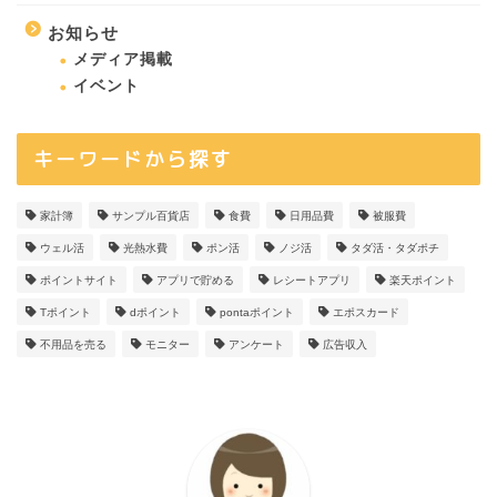
お知らせ
メディア掲載
イベント
キーワードから探す
家計簿
サンプル百貨店
食費
日用品費
被服費
ウェル活
光熱水費
ポン活
ノジ活
タダ活・タダポチ
ポイントサイト
アプリで貯める
レシートアプリ
楽天ポイント
Tポイント
dポイント
pontaポイント
エポスカード
不用品を売る
モニター
アンケート
広告収入