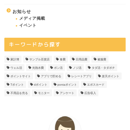
お知らせ
メディア掲載
イベント
キーワードから探す
家計簿
サンプル百貨店
食費
日用品費
被服費
ウェル活
光熱水費
ポン活
ノジ活
タダ活・タダポチ
ポイントサイト
アプリで貯める
レシートアプリ
楽天ポイント
Tポイント
dポイント
pontaポイント
エポスカード
不用品を売る
モニター
アンケート
広告収入